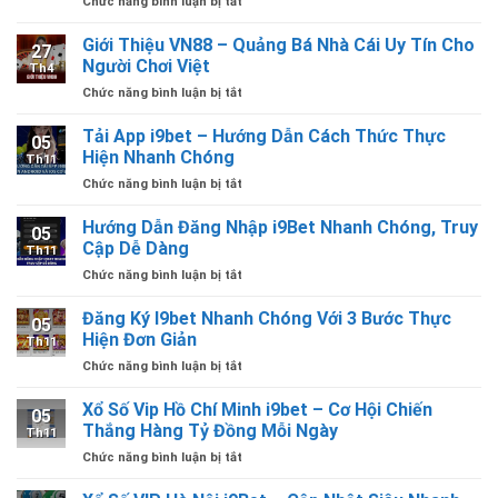
ở
Chức năng bình luận bị tắt
Thuật
Ngữ
Giới Thiệu VN88 – Quảng Bá Nhà Cái Uy Tín Cho
27
Lô
Người Chơi Việt
Th4
Đề
ở
Chức năng bình luận bị tắt
–
Giới
Nắm
Thiệu
Tải App i9bet – Hướng Dẫn Cách Thức Thực
Vững
05
VN88
Kiến
Hiện Nhanh Chóng
Th11
–
Thức
ở
Chức năng bình luận bị tắt
Quảng
Để
Tải
Bá
Chiến
App
Hướng Dẫn Đăng Nhập i9Bet Nhanh Chóng, Truy
Nhà
Thắng
05
i9bet
Cái
Cập Dễ Dàng
Dễ
Th11
–
Uy
Dàng
ở
Chức năng bình luận bị tắt
Hướng
Tín
Hướng
Dẫn
Cho
Dẫn
Đăng Ký I9bet Nhanh Chóng Với 3 Bước Thực
Cách
Người
05
Đăng
Thức
Hiện Đơn Giản
Chơi
Th11
Nhập
Thực
Việt
ở
Chức năng bình luận bị tắt
i9Bet
Hiện
Đăng
Nhanh
Nhanh
Ký
Xổ Số Vip Hồ Chí Minh i9bet – Cơ Hội Chiến
Chóng,
Chóng
05
I9bet
Truy
Thắng Hàng Tỷ Đồng Mỗi Ngày
Th11
Nhanh
Cập
ở
Chức năng bình luận bị tắt
Chóng
Dễ
Xổ
Với
Dàng
Số
3