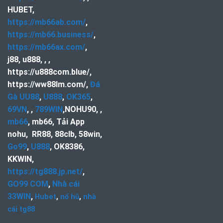
HUBET,
https://mb66ab.com/
,
https://mb66.business/
,
https://mb66ax.com/
,
j88, u888, , ,
https://u888com.blue/,
https://ww88lm.com/,
Đá
Gà UU88
,
U888
,
OK365
,
69VN
, ,
789WIN
,NOHU90, ,
mb66
, mb66, Tải App
nohu, RR88, 88clb, 58win,
Go99
,
U888
, OK8386,
KKWIN,
https://tg888.jp.net/
,
GO99 COM
,
Nhà cái
33WIN
,
Hubet
,
nổ hũ
,
nhà
cái tg88