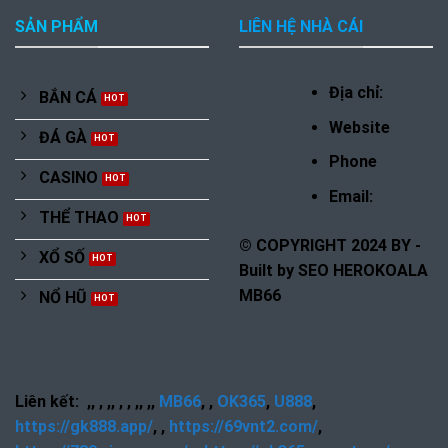
SẢN PHẨM
LIÊN HỆ NHÀ CÁI
Địa chỉ:
BẮN CÁ
Website
ĐÁ GÀ
Phone
CASINO
Email:
THỂ THAO
© COPYRIGHT 2024 BY -
XỔ SỐ
Built by SEO HEROKOALA
MB66
NỔ HŨ
Liên kết: ,
,
, ,,
, , ,, ,,
MB66
,
,
OK365
,
U888
,
https://gk888.app/
, ,
https://69vnt2.com/
,