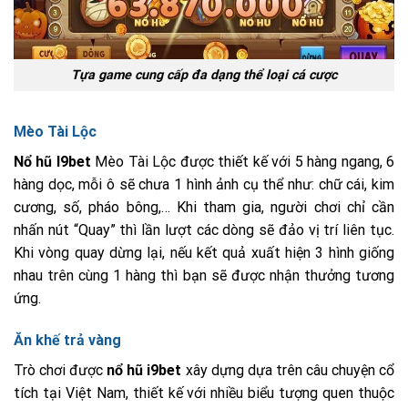
Tựa game cung cấp đa dạng thể loại cá cược
Mèo Tài Lộc
Nổ hũ I9bet
Mèo Tài Lộc được thiết kế với 5 hàng ngang, 6
hàng dọc, mỗi ô sẽ chưa 1 hình ảnh cụ thể như: chữ cái, kim
cương, số, pháo bông,… Khi tham gia, người chơi chỉ cần
nhấn nút “Quay” thì lần lượt các dòng sẽ đảo vị trí liên tục.
Khi vòng quay dừng lại, nếu kết quả xuất hiện 3 hình giống
nhau trên cùng 1 hàng thì bạn sẽ được nhận thưởng tương
ứng.
Ăn khế trả vàng
Trò chơi được
nổ hũ i9bet
xây dựng dựa trên câu chuyện cổ
tích tại Việt Nam, thiết kế với nhiều biểu tượng quen thuộc