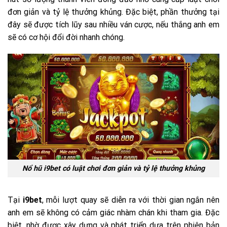
đơn giản và tỷ lệ thưởng khủng. Đặc biệt, phần thưởng tại
đây sẽ được tích lũy sau nhiều ván cược, nếu thắng anh em
sẽ có cơ hội đổi đời nhanh chóng.
Nổ hũ i9bet có luật chơi đơn giản và tỷ lệ thưởng khủng
Tại
i9bet
, mỗi lượt quay sẽ diễn ra với thời gian ngắn nên
anh em sẽ không có cảm giác nhàm chán khi tham gia. Đặc
biệt, nhờ được xây dựng và phát triển dựa trên phiên bản