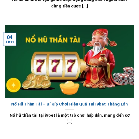
dùng tiền cược [...]
04
Th11
Nổ Hũ Thần Tài – Bí Kíp Chơi Hiệu Quả Tại I9bet Thắng Lớn
Nổ hũ thần tài tại i9bet là một trò chơi hấp dẫn, mang đến cơ
[...]