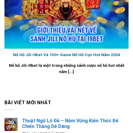
Nổ Hũ Jili i9bet Và 150+ Game Nổ Hũ Cực Hot Năm 2024
Nổ hũ Jili i9bet là một trong những sảnh cược nổ hũ hot nhất
năm [...]
BÀI VIẾT MỚI NHẤT
Thuật Ngữ Lô Đề – Nắm Vững Kiến Thức Để
30
Chiến Thắng Dễ Dàng
Th4