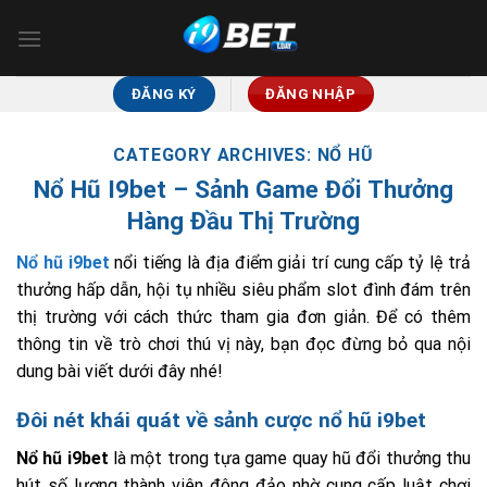
Skip
to
content
ĐĂNG KÝ
ĐĂNG NHẬP
CATEGORY ARCHIVES:
NỔ HŨ
Nổ Hũ I9bet – Sảnh Game Đổi Thưởng
Hàng Đầu Thị Trường
Nổ hũ i9bet
nổi tiếng là địa điểm giải trí cung cấp tỷ lệ trả
thưởng hấp dẫn, hội tụ nhiều siêu phẩm slot đình đám trên
thị trường với cách thức tham gia đơn giản. Để có thêm
thông tin về trò chơi thú vị này, bạn đọc đừng bỏ qua nội
dung bài viết dưới đây nhé!
Đôi nét khái quát về sảnh cược nổ hũ i9bet
Nổ hũ i9bet
là một trong tựa game quay hũ đổi thưởng thu
hút số lượng thành viên đông đảo nhờ cung cấp luật chơi