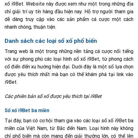
xố i9Bet. Website này được xem như một trong những địa
chỉ giải trí uy tín hàng đầu hiện nay. Hỗ trợ người tham gia
dễ dàng truy cập vào các sản phẩm cá cược một cách
nhanh chóng, thuận tiện.
Danh sách các loại sổ xố phổ biến
Trang web là một trong những nền tảng cá cược nổi tiếng
với sự phong phú các loại hình sổ xố i9Bet, từ phong cách
cổ điển đến xu hướng hiện đại. Dưới đây là một số lựa chọn
được yêu thích nhất mà bạn có thể khám phá tại link vào
i9Bet.
Các phiên bản sổ xố được yêu thích tại i9Bet
Sổ xố i9Bet ba miền
Tại đây, bạn có cơ hội tham gia vào các loại sổ xố i9Bet ba
miền của Việt Nam, từ Bắc đến Nam. Loại hình này không
chỉ phổ biến mà còn mang đến giải thưởng lớn, có thể lên