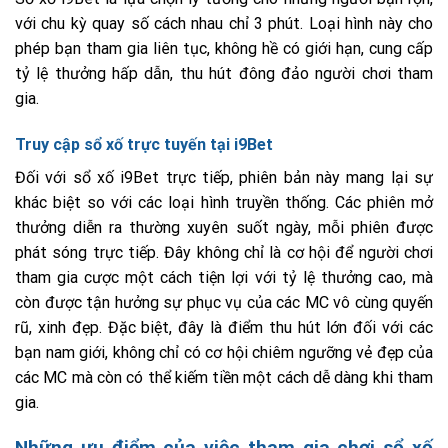
với chu kỳ quay số cách nhau chỉ 3 phút. Loại hình này cho
phép bạn tham gia liên tục, không hề có giới hạn, cung cấp
tỷ lệ thưởng hấp dẫn, thu hút đông đảo người chơi tham
gia.
Truy cập sổ xố trực tuyến tại i9Bet
Đối với sổ xố i9Bet trực tiếp, phiên bản này mang lại sự
khác biệt so với các loại hình truyền thống. Các phiên mở
thưởng diễn ra thường xuyên suốt ngày, mỗi phiên được
phát sóng trực tiếp. Đây không chỉ là cơ hội để người chơi
tham gia cược một cách tiện lợi với tỷ lệ thưởng cao, mà
còn được tận hưởng sự phục vụ của các MC vô cùng quyến
rũ, xinh đẹp. Đặc biệt, đây là điểm thu hút lớn đối với các
bạn nam giới, không chỉ có cơ hội chiêm ngưỡng vẻ đẹp của
các MC mà còn có thể kiếm tiền một cách dễ dàng khi tham
gia.
Những ưu điểm của việc tham gia chơi sổ xố