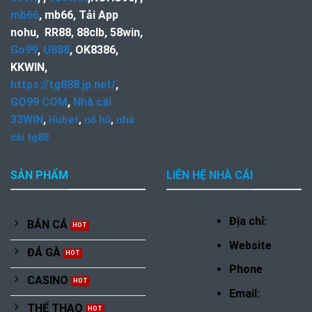
mb66
, mb66, Tải App
nohu, RR88, 88clb, 58win,
Go99
,
U888
, OK8386,
KKWIN,
https://tg888.jp.net/
,
GO99 COM
,
Nhà cái
33WIN
,
Hubet
,
nổ hũ
,
nhà
cái tg88
SẢN PHẨM
LIÊN HỆ NHÀ CÁI
Địa chỉ:
BẮN CÁ
Website
ĐÁ GÀ
Phone
CASINO
Email:
THỂ THAO