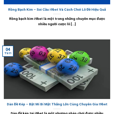
Rồng Bạch Kim – Soi Cầu i9bet Và Cách Chơi Lô Đề Hiệu Quả
Rồng bạch kim i9bet là một trong những chuyên mục được
nhiều người cược lô [...]
04
Th11
Dàn Đề Kép – Bật Mí Bí Mật Thắng Lớn Cùng Chuyên Gia I9bet
Dàn đề kép tại i9bet là một phương pháp chơi được nhiều