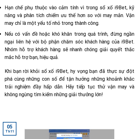
Hạn chế phụ thuộc vào cảm tính vì trong sổ xố i9Bet, kỹ
năng và phân tích chiếm ưu thế hơn so với may mắn. Vận
may chỉ là một yếu tố nhỏ trong thành công.
Nếu có vấn đề hoặc khó khăn trong quá trình, đừng ngần
ngại liên hệ với bộ phận chăm sóc khách hàng của i9Bet.
Nhóm hỗ trợ khách hàng sẽ nhanh chóng giải quyết thắc
mắc hỗ trợ bạn, hiệu quả.
Khi bạn rời khỏi sổ xố i9Bet, hy vọng bạn đã thực sự đột
phá cùng những con số để tận hưởng những khoảnh khắc
trải nghiệm đầy hấp dẫn. Hãy tiếp tục thử vận may và
không ngừng tìm kiếm những giải thưởng lớn!
05
Th11