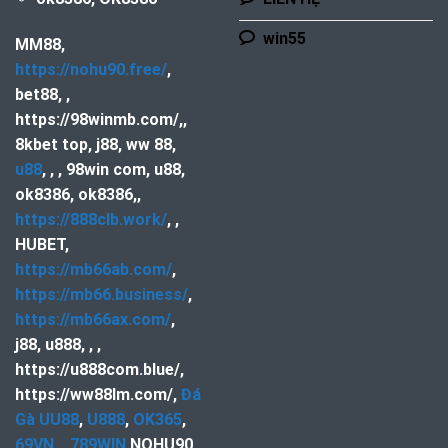
win55
MM88,
https://nohu90.free/
,
bet88, ,
https://98winmb.com/,,
8kbet top, j88, ww 88,
u88
, , , 98win com, u88,
ok8386, ok8386,,
https://888clb.work/
, ,
HUBET,
https://mb66ab.com/
,
https://mb66.business/
,
https://mb66ax.com/
,
j88, u888, , ,
https://u888com.blue/,
https://ww88lm.com/,
Đá
Gà UU88
,
U888
,
OK365
,
69VN
, ,
789WIN
,NOHU90, ,