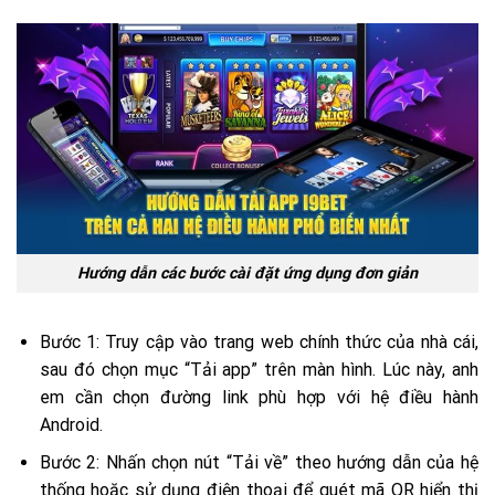
Hướng dẫn các bước cài đặt ứng dụng đơn giản
Bước 1: Truy cập vào trang web chính thức của nhà cái,
sau đó chọn mục “Tải app” trên màn hình. Lúc này, anh
em cần chọn đường link phù hợp với hệ điều hành
Android.
Bước 2: Nhấn chọn nút “Tải về” theo hướng dẫn của hệ
thống hoặc sử dụng điện thoại để quét mã QR hiển thị