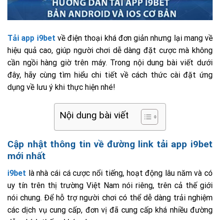
Tải app i9bet
về điện thoại khá đơn giản nhưng lại mang về
hiệu quả cao, giúp người chơi dễ dàng đặt cược mà không
cần ngồi hàng giờ trên máy. Trong nội dung bài viết dưới
đây, hãy cùng tìm hiểu chi tiết về cách thức cài đặt ứng
dụng về lưu ý khi thực hiện nhé!
Nội dung bài viết
Cập nhật thông tin về đường link tải app i9bet
mới nhất
i9bet
là nhà cái cá cược nổi tiếng, hoạt động lâu năm và có
uy tín trên thị trường Việt Nam nói riêng, trên cả thế giới
nói chung. Để hỗ trợ người chơi có thể dễ dàng trải nghiệm
các dịch vụ cung cấp, đơn vị đã cung cấp khá nhiều đường