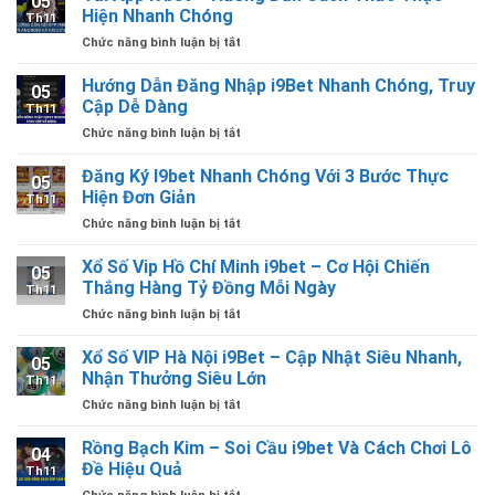
05
VN88
Kiến
Hiện Nhanh Chóng
Th11
–
Thức
ở
Chức năng bình luận bị tắt
Quảng
Để
Tải
Bá
Chiến
App
Hướng Dẫn Đăng Nhập i9Bet Nhanh Chóng, Truy
Nhà
Thắng
05
i9bet
Cái
Cập Dễ Dàng
Dễ
Th11
–
Uy
Dàng
ở
Chức năng bình luận bị tắt
Hướng
Tín
Hướng
Dẫn
Cho
Dẫn
Đăng Ký I9bet Nhanh Chóng Với 3 Bước Thực
Cách
Người
05
Đăng
Thức
Hiện Đơn Giản
Chơi
Th11
Nhập
Thực
Việt
ở
Chức năng bình luận bị tắt
i9Bet
Hiện
Đăng
Nhanh
Nhanh
Ký
Xổ Số Vip Hồ Chí Minh i9bet – Cơ Hội Chiến
Chóng,
Chóng
05
I9bet
Truy
Thắng Hàng Tỷ Đồng Mỗi Ngày
Th11
Nhanh
Cập
ở
Chức năng bình luận bị tắt
Chóng
Dễ
Xổ
Với
Dàng
Số
Xổ Số VIP Hà Nội i9Bet – Cập Nhật Siêu Nhanh,
3
05
Vip
Bước
Nhận Thưởng Siêu Lớn
Th11
Hồ
Thực
ở
Chức năng bình luận bị tắt
Chí
Hiện
Xổ
Minh
Đơn
Số
Rồng Bạch Kim – Soi Cầu i9bet Và Cách Chơi Lô
i9bet
Giản
04
VIP
–
Đề Hiệu Quả
Th11
Hà
Cơ
ở