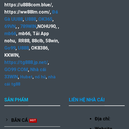
https://u888com.blue/,
https://ww88lm.com/,
Đá
Gà UU88
,
U888
,
OK365
,
69VN
, ,
789WIN
,NOHU90, ,
mb66
, mb66, Tải App
nohu, RR88, 88clb, 58win,
Go99
,
U888
, OK8386,
KKWIN,
https://tg888.jp.net/
,
GO99 COM
,
Nhà cái
33WIN
,
Hubet
,
nổ hũ
,
nhà
cái tg88
SẢN PHẨM
LIÊN HỆ NHÀ CÁI
Địa chỉ:
BẮN CÁ
Website