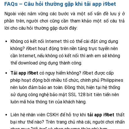
FAQs – Câu hỏi thường gặp khi tải app i9bet
Ngoài việc nắm vững các bước và một số vấn đề lưu ý ở
phần trên, người chơi cũng cần tham khảo một số câu trả
lời cho câu hỏi thường gặp dưới đây:
Không có kết nối Internet thì có thể cài đặt ứng dụng
không? i9bet hoạt động trên nền tảng trực tuyến nên
cần Internet, nếu không có kết nối thì anh em sẽ không
thể download ứng dụng thành công.
Tải app i9bet
có nguy hiểm không? i9bet được cấp
phép hoạt động bởi nhiều tổ chức, chính phủ Philippines
nên luôn đảm bảo an toàn. Đồng thời, hiện tại hệ thống
sử dụng công nghệ bảo mật SSL 128 bit tiên tiến nên
luôn mã hóa thông tin của khách hàng.
Liên hệ nhân viên CSKH để hỗ trợ khi
tải app i9bet
thất
bại như thế nào? Trên trang chủ nhà cái, người chơi nhấn