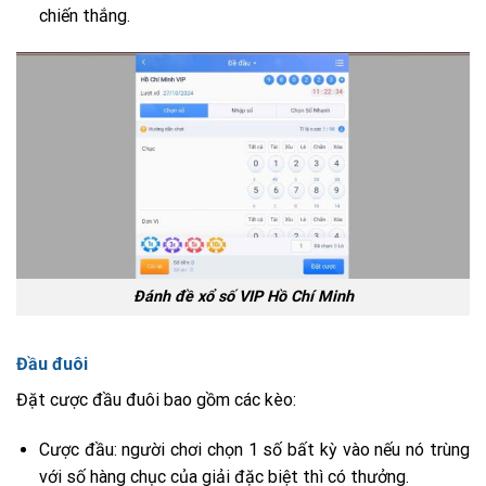
chiến thắng.
Đánh đề xổ số VIP Hồ Chí Minh
Đầu đuôi
Đặt cược đầu đuôi bao gồm các kèo:
Cược đầu: người chơi chọn 1 số bất kỳ vào nếu nó trùng
với số hàng chục của giải đặc biệt thì có thưởng.