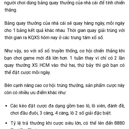
người chơi dùng bảng quay thưởng của nhà cái để tính chiến
thắng.
Bảng quay thưởng của nhà cái sẽ quay hàng ngày, mỗi ngày
cho 1 bảng kết quả khác nhau. Thời gian quay giải trùng với
thời gian ra KQXS hôm nay ở các trung tâm xổ số.
Như vậy, so với xổ số truyền thống, cơ hội chiến thắng khi
bạn chơi game mới đã lớn hơn. 1 tuần thay vì chỉ có 2 lần
quay thưởng XS HCM vào thứ hai, thứ bảy thì giờ bạn có
thể đặt cược mỗi ngày.
Bên cạnh nâng cao cơ hội trúng thưởng, sản phẩm cược này
còn có nhiều ưu điểm khác như:
Các kèo đặt cược đa dạng gồm bao lô, lô xiên, đánh đề,
chơi đầu đuôi, 3 càng, 4 càng, lô 2 số giải đặc biệt.
Tỷ lệ trả thưởng khi cược siêu lớn, có thể lên đến 8880