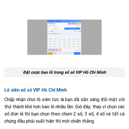
Đặt cược bao lô trong xổ số VIP Hồ Chí Minh
Lô xiên xổ số VIP Hồ Chí Minh
Chấp nhận chơi lô xiên tức là bạn đã sẵn sàng đối mặt với
thử thách khó hơn bao lô nhiều lần. Giờ đây, thay vì chọn các
số đơn lẻ thì bạn chọn theo chùm 2 số, 3 số, 4 số và tất cả
chúng đều phải xuất hiện thì mới chiến thắng.