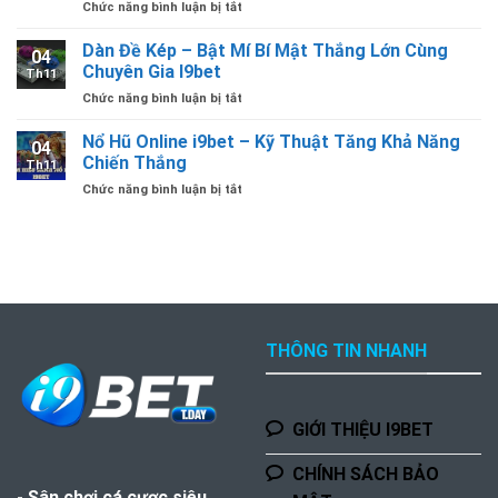
ở
Chức năng bình luận bị tắt
Nội
Hội
Rồng
i9Bet
Chiến
Bạch
Dàn Đề Kép – Bật Mí Bí Mật Thắng Lớn Cùng
–
Thắng
04
Kim
Cập
Chuyên Gia I9bet
Hàng
Th11
–
Nhật
Tỷ
ở
Chức năng bình luận bị tắt
Soi
Siêu
Đồng
Dàn
Cầu
Nhanh,
Mỗi
Đề
Nổ Hũ Online i9bet – Kỹ Thuật Tăng Khả Năng
i9bet
Nhận
04
Ngày
Kép
Và
Chiến Thắng
Thưởng
Th11
–
Cách
Siêu
ở
Chức năng bình luận bị tắt
Bật
Chơi
Lớn
Nổ
Mí
Lô
Hũ
Bí
Đề
Online
Mật
Hiệu
i9bet
Thắng
Quả
–
Lớn
Kỹ
Cùng
Thuật
Chuyên
Tăng
Gia
THÔNG TIN NHANH
Khả
I9bet
Năng
Chiến
Thắng
GIỚI THIỆU I9BET
CHÍNH SÁCH BẢO
- Sân chơi cá cược siêu