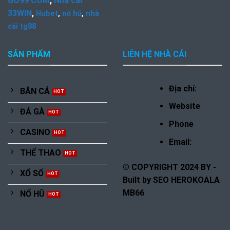
GO99 COM
,
Nhà cái
33WIN
,
Hubet
,
nổ hũ
,
nhà
cái tg88
SẢN PHẨM
LIÊN HỆ NHÀ CÁI
Địa chỉ:
BẮN CÁ
Website
ĐÁ GÀ
Phone
CASINO
Email:
THỂ THAO
© COPYRIGHT 2024 BY -
XỔ SỐ
Built by SEO HEROKOALA
MB66
NỔ HŨ