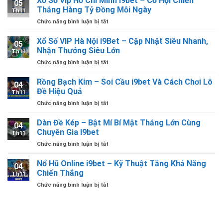
Xổ Số Vip Hồ Chí Minh i9bet – Cơ Hội Chiến
Chóng
05
I9bet
Truy
Thắng Hàng Tỷ Đồng Mỗi Ngày
Th11
Nhanh
Cập
ở
Chức năng bình luận bị tắt
Chóng
Dễ
Xổ
Với
Dàng
Số
Xổ Số VIP Hà Nội i9Bet – Cập Nhật Siêu Nhanh,
3
05
Vip
Bước
Nhận Thưởng Siêu Lớn
Th11
Hồ
Thực
ở
Chức năng bình luận bị tắt
Chí
Hiện
Xổ
Minh
Đơn
Số
Rồng Bạch Kim – Soi Cầu i9bet Và Cách Chơi Lô
i9bet
Giản
04
VIP
–
Đề Hiệu Quả
Th11
Hà
Cơ
ở
Chức năng bình luận bị tắt
Nội
Hội
Rồng
i9Bet
Chiến
Bạch
Dàn Đề Kép – Bật Mí Bí Mật Thắng Lớn Cùng
–
Thắng
04
Kim
Cập
Chuyên Gia I9bet
Hàng
Th11
–
Nhật
Tỷ
ở
Chức năng bình luận bị tắt
Soi
Siêu
Đồng
Dàn
Cầu
Nhanh,
Mỗi
Đề
Nổ Hũ Online i9bet – Kỹ Thuật Tăng Khả Năng
i9bet
Nhận
04
Ngày
Kép
Và
Chiến Thắng
Thưởng
Th11
–
Cách
Siêu
ở
Chức năng bình luận bị tắt
Bật
Chơi
Lớn
Nổ
Mí
Lô
Hũ
Bí
Đề
Online
Mật
Hiệu
i9bet
Thắng
Quả